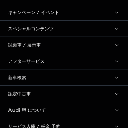
キャンペーン / イベント
スペシャルコンテンツ
全国統一イベント
ディーラー独自イベント
試乗車 / 展示車
スペシャルコンテンツ一覧
Event Report
アフターサービス
試乗予約
Audi 自動車保険プレミアム
試乗車・展示車一覧
新車検索
サービスクオリティ
SNS
Audi GO（レンタカーサービス）
オリジナルサービスメニュー
Welcome to Audi Life
認定中古車
新車検索
Audi Virtual Showroom
Audi Cam
初めてのAudi e-tron
Audi 堺 について
全国販売台数 No.1の実績
Audiful
Audi認定中古車検索
サービス入庫 / 板金 予約