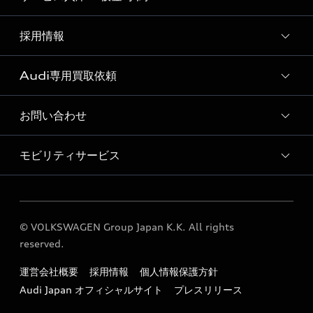
Audi 堺 店舗情報
Audi 堺 運営会社概要
採用情報
Audi 堺 サービス入庫予約
Audi 堺 お客様の声
ボディリペア（板金）予約サービス
Audi専用買取依頼
採用ページ
ショールーム紹介動画
お問い合わせ
Audi専用買取依頼フォーム
モビリティサービス
各種お問い合わせ
Audi GO（レンタカーサービス）
© VOLKSWAGEN Group Japan K.K. All rights
reserved.
運営会社概要
採用情報
個人情報保護方針
Audi Japan オフィシャルサイト
プレスリリース